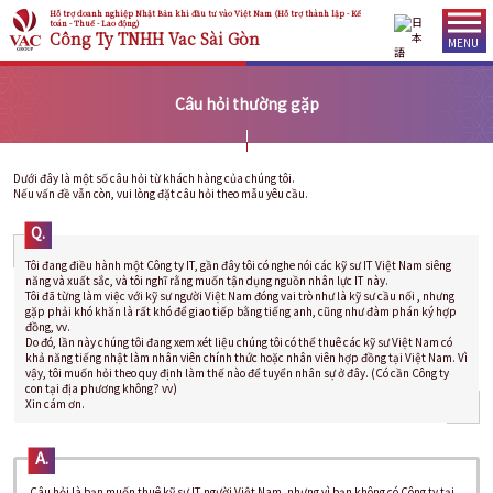
Hỗ trợ doanh nghiệp Nhật Bản khi đầu tư vào Việt Nam (Hỗ trợ thành lập - Kế
toán - Thuế - Lao động)
Công Ty TNHH Vac Sài Gòn
MENU
Câu hỏi thường gặp
Dưới đây là một số câu hỏi từ khách hàng của chúng tôi.
Nếu vấn đề vẫn còn, vui lòng đặt câu hỏi theo mẫu yêu cầu.
Q.
Tôi đang điều hành một Công ty IT, gần đây tôi có nghe nói các kỹ sư IT Việt Nam siêng
năng và xuất sắc, và tôi nghĩ rằng muốn tận dụng nguồn nhân lực IT này.
Tôi đã từng làm việc với kỹ sư người Việt Nam đóng vai trò như là kỹ sư cầu nối , nhưng
gặp phải khó khăn là rất khó để giao tiếp bằng tiếng anh, cũng như đàm phán ký hợp
đồng, vv.
Do đó, lần này chúng tôi đang xem xét liệu chúng tôi có thể thuê các kỹ sư Việt Nam có
khả năng tiếng nhật làm nhân viên chính thức hoặc nhân viên hợp đồng tại Việt Nam. Vì
vậy, tôi muốn hỏi theo quy định làm thế nào để tuyển nhân sự ở đây. (Có cần Công ty
con tại địa phương không? vv)
Xin cám ơn.
A.
Câu hỏi là bạn muốn thuê kỹ sư IT người Việt Nam, nhưng vì bạn không có Công ty tại