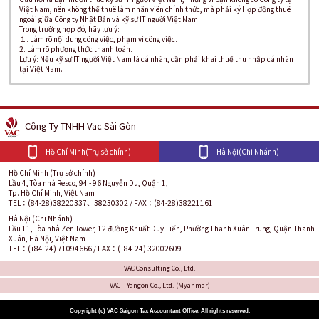
Việt Nam, nên không thể thuê làm nhân viên chính thức, mà phải ký Hợp đồng thuê
ngoài giữa Công ty Nhật Bản và kỹ sư IT người Việt Nam.
Trong trường hợp đó, hãy lưu ý:
１. Làm rõ nội dung công việc, phạm vi công việc.
2. Làm rõ phương thức thanh toán.
Lưu ý: Nếu kỹ sư IT người Việt Nam là cá nhân, cần phải khai thuế thu nhập cá nhân
tại Việt Nam.
Công Ty TNHH Vac Sài Gòn
Hồ Chí Minh(Trụ sở chính)
Hà Nội(Chi Nhánh)
Hồ Chí Minh (Trụ sở chính)
Lầu 4, Tòa nhà Resco, 94 - 96 Nguyễn Du, Quận 1,
Tp. Hồ Chí Minh, Việt Nam
TEL：(84-28)38220337、38230302 / FAX：(84-28)38221161
Hà Nội (Chi Nhánh)
Lầu 11, Tòa nhà Zen Tower, 12 đường Khuất Duy Tiến, Phường Thanh Xuân Trung, Quận Thanh
Xuân, Hà Nội, Việt Nam
TEL：(+84-24) 71094666 / FAX：(+84-24) 32002609
VAC Consulting Co., Ltd.
VAC Yangon Co., Ltd. (Myanmar)
Copyright (c) VAC Saigon Tax Accountant Office, All rights reserved.