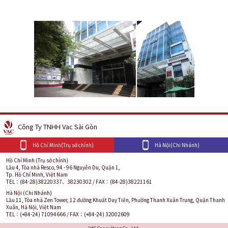
Công Ty TNHH Vac Sài Gòn
Hồ Chí Minh(Trụ sở chính)
Hà Nội(Chi Nhánh)
Hồ Chí Minh (Trụ sở chính)
Lầu 4, Tòa nhà Resco, 94 - 96 Nguyễn Du, Quận 1,
Tp. Hồ Chí Minh, Việt Nam
TEL：(84-28)38220337、38230302 / FAX：(84-28)38221161
Hà Nội (Chi Nhánh)
Lầu 11, Tòa nhà Zen Tower, 12 đường Khuất Duy Tiến, Phường Thanh Xuân Trung, Quận Thanh
Xuân, Hà Nội, Việt Nam
TEL：(+84-24) 71094666 / FAX：(+84-24) 32002609