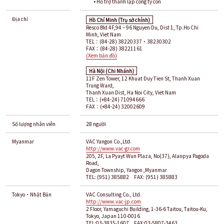
• Hỗ trợ thành lập công ty con
Địa chỉ
Hồ Chí Minh (Trụ sở chính)
Resco Bld 4F,94 – 96 Nguyen Du, Dist 1, Tp.Ho Chi
Minh, Viet Nam
TEL：(84-28) 38220337・38230302
FAX：(84-28) 38221161
(Xem bản đồ)
Hà Nội (Chi Nhánh)
11F Zen Tower, 12 Khuat Duy Tien St, Thanh Xuan
Trung Ward,
Thanh Xuan Dist, Ha Noi City, Viet Nam
TEL：(+84-24) 71094666
FAX：(+84-24) 32002609
Số lượng nhân viên
28 người
Myanmar
VAC Yangon Co.,Ltd.
http://www.vac-gr.com
205, 2F, La Pyayt Wun Plaza, No(37), Alanpya Pagoda
Road,
Dagon Township, Yangon ,Myanmar
TEL: (951) 385882 FAX: (951) 385883
Tokyo・Nhật Bản
VAC Consulting Co., Ltd.
http://www.vac-jp.com
2 Floor, Yamaguchi Building, 1-36-6 Taitou, Taitou-Ku,
Tokyo, Japan 110-0016
TEL:03-3835-1607 FAX:03-5807-3463