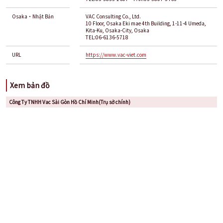
Osaka・Nhật Bản
VAC Consulting Co., Ltd.
10 Floor, Osaka Eki mae 4th Building, 1-11-4 Umeda,
Kita-Ku, Osaka-City, Osaka
TEL:06-6136-5718
URL
https://www.vac-viet.com
Xem bản đồ
Công Ty TNHH Vac Sài Gòn Hồ Chí Minh(Trụ sở chính)