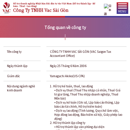
Hỗ trợ doanh nghiệp Nhật Bản khi đầu tư vào Việt Nam (Hỗ trợ thành lập - Kế
toán - Thuế - Lao động)
Công Ty TNHH Vac Sài Gòn
MENU
Tổng quan về công ty
Tên công ty
CÔNG TY TNHH VAC SÀI GÒN (VAC Saigon Tax
Accountant Office)
Ngày thành lập
Ngày 25 Tháng 6 Năm 2006
Giám đốc
Yamaguchi Akiko(US-CPA)
Nội dung ngành nghề
1. Hỗ trợ kế toán, thuế, lao động
kinh doanh
• Dịch vụ thuế (Thuế Thu nhập cá nhân, Thuế Giá
trị gia tăng, Thuế Thu nhập doanh nghiệp, Thuế
Môn bài)
• Dịch vụ kế toán (Ghi sổ, Lập báo cáo tháng, Lập
báo cáo tài chính, Hỗ trợ kiểm toán)
• Dịch vụ lao động (Tính lương, Quy chế làm việc,
Hợp đồng lao động, Bảo hiểm xã hội, Giấy phép lao
động)
2. Hỗ trợ thành lập công ty
• Hỗ trợ thành lập văn phòng đại diện