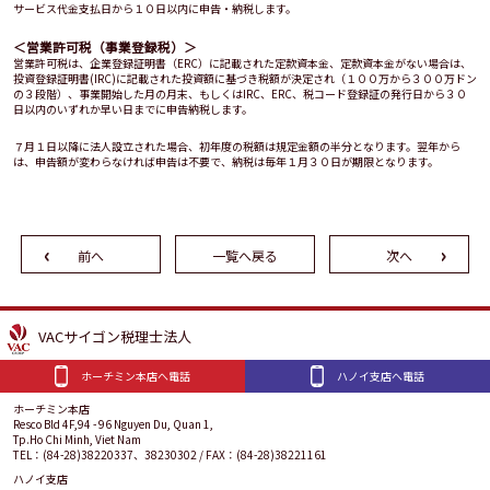
サービス代金支払日から１０日以内に申告・納税します。
＜営業許可税（事業登録税）＞
営業許可税は、企業登録証明書（ERC）に記載された定款資本金、定款資本金がない場合は、
投資登録証明書(IRC)に記載された投資額に基づき税額が決定され（１００万から３００万ドン
の３段階）、事業開始した月の月末、もしくはIRC、ERC、税コード登録証の発行日から３０
日以内のいずれか早い日までに申告納税します。
７月１日以降に法人設立された場合、初年度の税額は規定金額の半分となります。翌年から
は、申告額が変わらなければ申告は不要で、納税は毎年１月３０日が期限となります。
前へ
一覧へ戻る
次へ
VACサイゴン税理士法人
ホーチミン本店へ電話
ハノイ支店へ電話
ホーチミン本店
Resco Bld 4F,94 - 96 Nguyen Du, Quan 1,
Tp.Ho Chi Minh, Viet Nam
TEL：(84-28)38220337、38230302 / FAX：(84-28)38221161
ハノイ支店