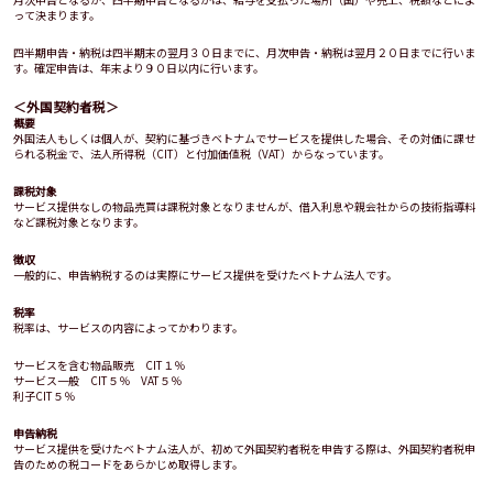
って決まります。
四半期申告・納税は四半期末の翌月３０日までに、月次申告・納税は翌月２０日までに行いま
す。確定申告は、年末より９０日以内に行います。
＜外国契約者税＞
概要
外国法人もしくは個人が、契約に基づきベトナムでサービスを提供した場合、その対価に課せ
られる税金で、法人所得税（CIT）と付加価値税（VAT）からなっています。
課税対象
サービス提供なしの物品売買は課税対象となりませんが、借入利息や親会社からの技術指導料
など課税対象となります。
徴収
一般的に、申告納税するのは実際にサービス提供を受けたベトナム法人です。
税率
税率は、サービスの内容によってかわります。
サービスを含む物品販売 CIT１％
サービス一般 CIT５％ VAT５％
利子CIT５％
申告納税
サービス提供を受けたベトナム法人が、初めて外国契約者税を申告する際は、外国契約者税申
告のための税コードをあらかじめ取得します。