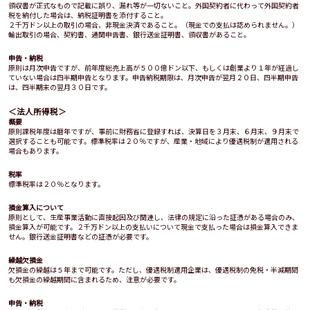
領収書が正式なもので記載に誤り、漏れ等が一切ないこと。外国契約者に代わって外国契約者
税を納付した場合は、納税証明書を添付すること。
２千万ドン以上の取引の場合、非現金決済であること。（現金での支払は認められません。）
輸出取引の場合、契約書、通関申告書、銀行送金証明書、領収書があること。
申告・納税
原則は月次申告ですが、前年度総売上高が５００億ドン以下、もしくは創業より１年が経過し
ていない場合は四半期申告となります。申告納税期限は、月次申告が翌月２０日、四半期申告
は、四半期末の翌月３０日です。
＜法人所得税＞
概要
原則課税年度は暦年ですが、事前に財務省に登録すれば、決算日を３月末、６月末、９月末で
選択することも可能です。標準税率は２０％ですが、産業・地域により優遇税制が適用される
場合もあります。
税率
標準税率は２０％となります。
損金算入について
原則として、生産事業活動に直接起因及び関連し、法律の規定に沿った証憑がある場合のみ、
損金算入が可能です。２千万ドン以上の支払いについて現金で支払った場合は損金算入できま
せん。銀行送金証明書などの証憑が必要です。
繰越欠損金
欠損金の繰越は５年まで可能です。ただし、優遇税制適用企業は、優遇税制の免税・半減期間
も欠損金の繰越期間に含まれるため、注意が必要です。
申告・納税