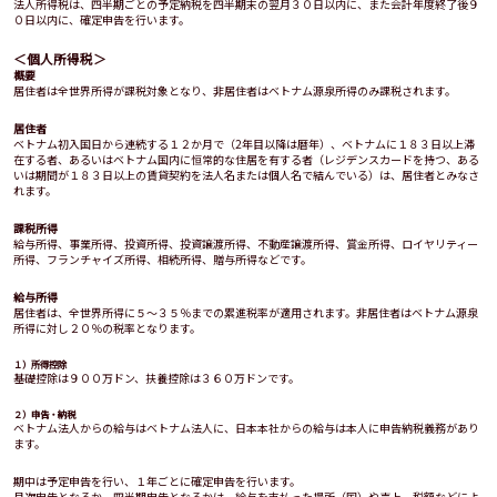
法人所得税は、四半期ごとの予定納税を四半期末の翌月３０日以内に、また会計年度終了後９
０日以内に、確定申告を行います。
＜個人所得税＞
概要
居住者は全世界所得が課税対象となり、非居住者はベトナム源泉所得のみ課税されます。
居住者
ベトナム初入国日から連続する１２か月で（2年目以降は暦年）、ベトナムに１８３日以上滞
在する者、あるいはベトナム国内に恒常的な住居を有する者（レジデンスカードを持つ、ある
いは期間が１８３日以上の賃貸契約を法人名または個人名で結んでいる）は、居住者とみなさ
れます。
課税所得
給与所得、事業所得、投資所得、投資譲渡所得、不動産譲渡所得、賞金所得、ロイヤリティー
所得、フランチャイズ所得、相続所得、贈与所得などです。
給与所得
居住者は、全世界所得に５〜３５％までの累進税率が適用されます。非居住者はベトナム源泉
所得に対し２０％の税率となります。
１）所得控除
基礎控除は９００万ドン、扶養控除は３６０万ドンです。
２）申告・納税
ベトナム法人からの給与はベトナム法人に、日本本社からの給与は本人に申告納税義務があり
ます。
期中は予定申告を行い、１年ごとに確定申告を行います。
月次申告となるか、四半期申告となるかは、給与を支払った場所（国）や売上、税額などによ