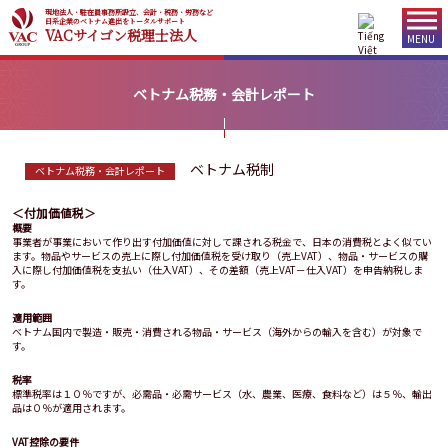
現地法人・駐在員事務所設立、会計・税務・労務など
日系企業のベトナム進出をトータルサポート
VACサイゴン税理士法人
MENU
ベトナム税務・会計レポート
ベトナム税制
ベトナム税務・会計レポート
＜付加価値税＞
概要
事業者が事業において作り出す付加価値に対して課される税金で、日本の消費税とよく似てい
ます。物品やサービスの売上に際し付加価値税を受け取り（売上VAT）、物品・サービスの購
入に際し付加価値税を支払い（仕入VAT）、その差額（売上VAT－仕入VAT）を申告納税しま
す。
適用範囲
ベトナム国内で製造・販売・消費される物品・サービス（海外からの輸入を含む）が対象で
す。
税率
標準税率は１０％ですが、必需品・必需サービス（水、農業、医療、食料など）は５％、輸出
品は０％が適用されます。
VAT控除の要件