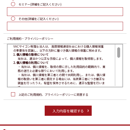
セミナー(詳細をご記入ください)
その他(詳細をご記入ください)
ご利用規約・
プライバシーポリシー
VACサイゴン税理士法人は、 高度情報通信社会における個人情報保護
の重要性を認識し、以下の方針に基づき個人情報の保護に努めます。
1. 個人情報の取得について
当社は、適法かつ公正な手段によって、個人情報を取得致します。
2. 個人情報の利用について
・ 当社は、個人情報を、取得の際に示した利用目的の範囲内で、業
務の遂行上必要な限りにおいて利用します。
・ 当社は、個人情報を第三者との間で共同利用し、または、個人情
報の取扱いを第三者に委託する場合には、当該第三者につき厳正な
調査を行ったうえ、秘密を保持させるために、適正な監督を行いま
す。
3. 個人情報の第三者提供について
上記のご利用規約、プライバシーポリシーに同意する
当社は、法令に定める場合を除き、個人情報を、事前に本人の同意
を得ることなく、第三者に提供しません。
4. 個人情報の管理において
・ 当社は、個人情報の正確性を保ち、これを安全に管理致します。
・ 当社は、個人情報の紛失、破壊、改ざん及び漏えいなどを防止す
るため、不正アクセス、コンピュータウイルス等に対する適正な情
報セキュリティ対策を講じます。
・ 当社は、個人情報を持ち出し、外部へ送信する等により漏えいさ
せません。