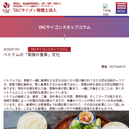
現地法人・駐在員事務所設立、会計・税務・労務など
日系企業のベトナム進出をトータルサポート
VACサイゴン税理士法人
MENU
VACサイゴンスタッフコラム
2026/07/03
VACサイゴンスタッフコラム
ベトナムの「家族の食事」文化
筆者：Vo Thanh Vi
ベトナムでは、家庭で一緒に食事をする文化は古くから受け継がれてきた大切な伝統の一つで
す。家族で囲む食卓は、単に食事をするための場ではなく、家族の絆を深める大切な時間でも
あります。学校や仕事を終えた後、家族全員が家に集まり、一緒に夕食をとることは、多くの
ベトナム人にとって日常的な習慣となっています。
ベトナムの食卓には、通常、ご飯、肉や魚などの主菜、野菜料理、そしてスープが並びます。
地域や家庭によって料理の内容は異なりますが、栄養のバランスが考えられている点は共通し
ています。また、食事中には家族同士で料理を取り分けたり、その日の出来事について話し合
ったりします。このような習慣は、家族への思いやりや尊敬の気持ちを表すものです。