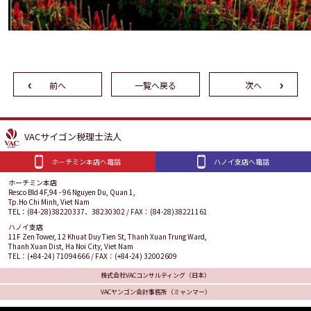
前へ
一覧へ戻る
次へ
VACサイゴン税理士法人
ホーチミン本店へ電話
ハノイ支店へ電話
ホーチミン本店
Resco Bld 4F,94 - 96 Nguyen Du, Quan 1,
Tp.Ho Chi Minh, Viet Nam
TEL：(84-28)38220337、38230302 / FAX：(84-28)38221161
ハノイ支店
11F Zen Tower, 12 Khuat Duy Tien St, Thanh Xuan Trung Ward,
Thanh Xuan Dist, Ha Noi City, Viet Nam
TEL：(+84-24) 71094666 / FAX：(+84-24) 32002609
株式会社VACコンサルティング（日本）
VACヤンゴン会計事務所（ミャンマー）