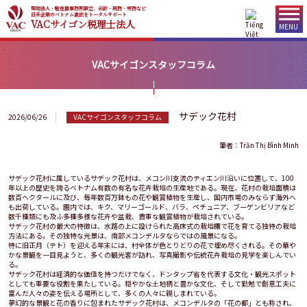
現地法人・駐在員事務所設立、会計・税務・労務など
日系企業のベトナム進出をトータルサポート
VACサイゴン税理士法人
MENU
VACサイゴンスタッフコラム
サデック花村
2026/06/26
VACサイゴンスタッフコラム
筆者：Trần Thị Bình Minh
サデック花村に属しているサデック花村は、メコン川支流のティエン川沿いに位置して、100
年以上の歴史を誇るベトナム有数の有名な花卉栽培の生産地である。現在、花村の栽培面積は
数百ヘクタールに及び、毎年数百万鉢もの花や観賞植物を生産し、国内市場のみならず海外へ
も出荷している。園内では、キク、マリーゴールド、バラ、ペチュニア、ブーゲンビリアなど
数千種類にも及ふ多種多様な花卉や盆栽、貴重な観賞植物が栽培されている。
サデック花村の最大の特徴は、水路の上に設けられた高床式の栽培棚で花を育てる独特の栽培
方法にある。その独特な光景は、南部メコンデルタならではの風景になる。
特に旧正月（テト）を迎える年末には、村全体が色とりどりの花で埋め尽くされる。その華や
かな景観を一目見ようと、多くの観光客が訪れ、写真撮影や伝統花卉栽培の見学を楽しんでい
る。
サデック花村は経済的な価値を持つだけでなく、ドンタップ省を代表する文化・観光スポット
としても重要な役割を果たしている。穏やかな土地柄と豊かな文化、そして勤勉で創意工夫に
富んだ人々の姿を伝える場所として、多くの人々に親しまれている。
夢幻的な景観と花の香りに包まれたサデック花村は、メコンデルタの「花の都」とも称され、