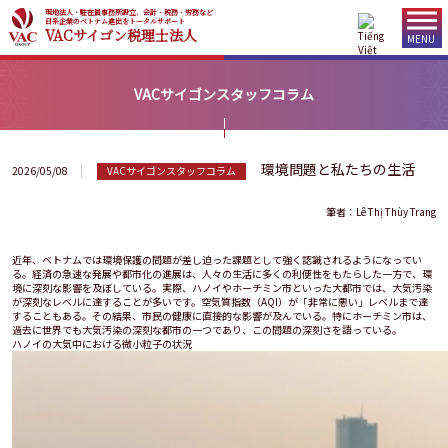
現地法人・駐在員事務所設立、会計・税務・労務など
日系企業のベトナム進出をトータルサポート
VACサイゴン税理士法人
MENU
VACサイゴンスタッフコラム
環境問題と私たちの生活
2026/05/08
VACサイゴンスタッフコラム
筆者：Lê Thị Thùy Trang
近年、ベトナムでは環境保護の問題が差し迫った課題として強く認識されるようになってい
る。経済の急速な発展や都市化の進展は、人々の生活に多くの利便性をもたらした一方で、環
境に深刻な影響を及ぼしている。実際、ハノイやホーチミン市といった大都市では、大気汚染
が深刻なレベルに達することが多いです。空気質指数（AQI）が「非常に悪い」レベルまで達
することもある。その結果、市民の健康に直接的な影響が及んでいる。特にホーチミン市は、
過去に世界でも大気汚染の深刻な都市の一つであり、この問題の深刻さを語っている。
ハノイの大気中における微小粒子の状況