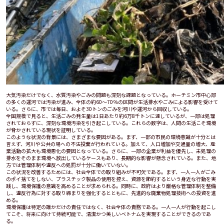
大気汚染だけでなく、水質汚染やごみの問題も深刻な課題となっている。ホーチミン市中心部
の多くの運河では汚染が進み、全体の約60～70％の区間が生活排水やごみによる影響を受けて
いる。さらに、市では毎日、およそ30トンのごみを河川や運河から回収している。
全国規模で見ると、生活ごみの発生量は1日あたり約6万8千トンに達しているが、一部は処理
されておらずに、深刻な環境汚染を引き起こしている。これらの数字は、人間の生活こそ環境
が脅かされている現状を証明している。
このような状況の背景には、さまざまな要因がある。まず、一部の市民の環境意識が十分とは
言えず、河川や公共の場への不法投棄が行われている。加えて、人口増加や交通量の増大、産
業活動の拡大も環境悪化の要因となっている。さらに、一部の企業が利益を優先し、未処理の
排水をそのまま環境へ放出しているケースもあり、長期的な影響が懸念されている。また、地
方では管理体制や違反への処罰が十分に働いていない。
この状況を改善するためには、社会全体での取り組みが不可欠である。まず、一人一人がごみ
のポイ捨てをしない、プラスチック製品の使用を控え、資源を節約するという身近な行動を実
践し、環境保護の意識を高めることが求められる。同時に、政府はより厳格な管理体制を整備
し、違反行為に対する取り締まりを強化するとともに、先進的な廃棄物処理技術への投資を進
める。
環境保護は特定の誰かだけの責任ではなく、社会全体の責務である。一人一人が行動を起こし
てこそ、将来に向けて持続可能で、清潔かつ美しいベトナムを実現することができるのであ
る。