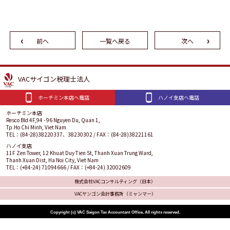
前へ
一覧へ戻る
次へ
VACサイゴン税理士法人
ホーチミン本店へ電話
ハノイ支店へ電話
ホーチミン本店
Resco Bld 4F,94 - 96 Nguyen Du, Quan 1,
Tp.Ho Chi Minh, Viet Nam
TEL：(84-28)38220337、38230302 / FAX：(84-28)38221161
ハノイ支店
11F Zen Tower, 12 Khuat Duy Tien St, Thanh Xuan Trung Ward,
Thanh Xuan Dist, Ha Noi City, Viet Nam
TEL：(+84-24) 71094666 / FAX：(+84-24) 32002609
株式会社VACコンサルティング（日本）
VACヤンゴン会計事務所（ミャンマー）
Copyright (c) VAC Saigon Tax Accountant Office, All rights reserved.