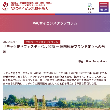
現地法人・駐在員事務所設立、会計・税務・労務など
日系企業のベトナム進出をトータルサポート
VACサイゴン税理士法人
MENU
VACサイゴンスタッフコラム
2026/04/17
VACサイゴンスタッフコラム
サデック花きフェスティバル2025 ― 国際観光ブランド確立への飛
躍
筆者：Pham Trung Khanh
サデック花きフェスティバル第2回（2025年）は、2025年12月27日から2026年1月4日までの
開催が予定されており、ドンタップ省を代表する特色ある文化・観光イベントとして大きな注
目を集めている。本イベントは、美しい自然や伝統的な花き産業の魅力を体感できる貴重な機
会であると同時に、サデックの国際観光地としての地位を確立する重要な節目となる。