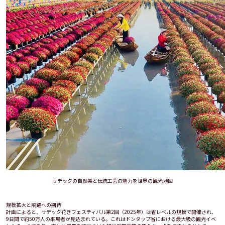
サデックの自然美と伝統工芸の魅力を世界の観光地図
規模拡大と飛躍への期待
計画によると、サデック花きフェスティバル第2回（2025年）は省レベルの規模で開催され、
9日間で約50万人の来場者が見込まれている。これはドンタップ省における最大級の観光イベ