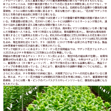
ントの一つであり、文化と農業を結びつけた観光振興戦略の新たな一歩を示すものとなる。
本フェスティバルは、住民や観光客が色とりどりの花に包まれた空間を楽しむだけでなく、サ
デックの特産品を広く紹介・発信する絶好の機会でもある。伝統的な花の品種から個性的な観
賞植物、さらには素朴な郷土料理に至るまで、多彩な魅力が一堂に会し、“花の街”サデックの
文化と生産の姿を総合的に体感できる場となる。
イベント成功に向けて、サデック地区では交通インフラの整備や都市景観の改善が進められて
いる。主要道路は拡張され、花の村へと続くルートには装飾やイルミネーションが施され、遠
方から訪れる観光客を迎える魅力的な空間が整えられている。
フーミー地区在住の農家、グエン・バン・ホア氏は、南米産ヒマワリの栽培にいち早く取り組
んだ先駆者の一人である。今年で3年目となる同氏は、栽培面積を拡大し、現代的な栽培技術
を導入することで品質向上を図っている。約6,500㎡の農地に2万5,000鉢以上の花を植え付け
ており、ヒマワリ、ペチュニア、バラなどを生産している。このうちヒマワリは約1万5,000鉢
を占め、現在見頃を迎えており、テト（旧正月）にかけて市場へ出荷される予定である。製品
は仲買業者や地域の花き店を通じて販売されている。
サデック地区タンミーにあるタン・クイ・ドン花き協同組合では、サデック花きフェスティバ
ル2025およびテト市場向けに25万鉢以上の花を準備している。
同組合の責任者であるチャン・タイン・カン氏によると、現在96名の組合員が在籍し、総栽培
面積は40haを超える。従来のキクやマリーゴールド、バラに加え、今年はペチュニア、アスタ
ー、観賞用ハス（タイ産チューリップ）、吊り下げ型の花など新たな品種も導入し、商品ライ
ンナップの多様化を図っている。これにより、観光客向けの装飾や景観づくりにも対応し、体
験型観光の魅力向上を目指している。
さらにカン氏は、テト市場向けの供給に加え、大規模プロジェクトへの対応も進めていると語
る。例えば、チン・ミー花き施設では年間約20万鉢の花を市場に供給しており、観葉植物や配
色植物、さらには紫・青・ピンクのパンパスグラスやレインリリーなど、個性的な品種にも力
を入れている。