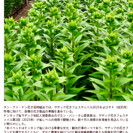
タン・クイ・ドン花き協同組合では、サデック花きフェスティバル2025およびテト（旧正月）
市場に向けて、各種の花き製品の準備を進めている。
ドンタップ省サデック地区人民委員会のグエン・バン・タム委員長は、サデック花きフェステ
ィバル第2回（2025年）が省レベルの規模で開催され、数十万人規模の来場者を見込んでいる
と明らかにした。
「本イベントはドンタップ省における重要な文化・観光行事の一つであり、サデックの花きブ
ランドを確立するとともに、文化と農業を結びつけた観光発展戦略の新たな段階を切り開くも