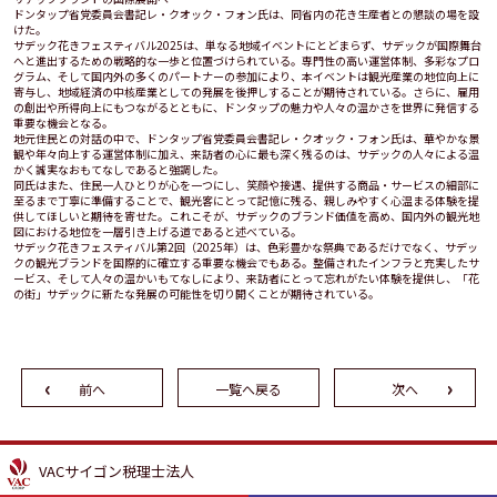
ドンタップ省党委員会書記レ・クオック・フォン氏は、同省内の花き生産者との懇談の場を設
けた。
サデック花きフェスティバル2025は、単なる地域イベントにとどまらず、サデックが国際舞台
へと進出するための戦略的な一歩と位置づけられている。専門性の高い運営体制、多彩なプロ
グラム、そして国内外の多くのパートナーの参加により、本イベントは観光産業の地位向上に
寄与し、地域経済の中核産業としての発展を後押しすることが期待されている。さらに、雇用
の創出や所得向上にもつながるとともに、ドンタップの魅力や人々の温かさを世界に発信する
重要な機会となる。
地元住民との対話の中で、ドンタップ省党委員会書記レ・クオック・フォン氏は、華やかな景
観や年々向上する運営体制に加え、来訪者の心に最も深く残るのは、サデックの人々による温
かく誠実なおもてなしであると強調した。
同氏はまた、住民一人ひとりが心を一つにし、笑顔や接遇、提供する商品・サービスの細部に
至るまで丁寧に準備することで、観光客にとって記憶に残る、親しみやすく心温まる体験を提
供してほしいと期待を寄せた。これこそが、サデックのブランド価値を高め、国内外の観光地
図における地位を一層引き上げる道であると述べている。
サデック花きフェスティバル第2回（2025年）は、色彩豊かな祭典であるだけでなく、サデッ
クの観光ブランドを国際的に確立する重要な機会でもある。整備されたインフラと充実したサ
ービス、そして人々の温かいもてなしにより、来訪者にとって忘れがたい体験を提供し、「花
の街」サデックに新たな発展の可能性を切り開くことが期待されている。
前へ
一覧へ戻る
次へ
VACサイゴン税理士法人