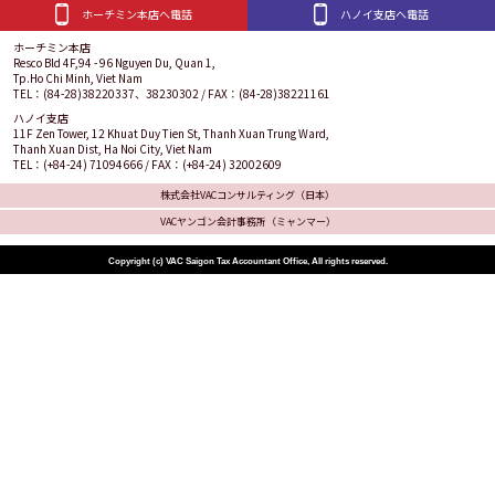
ホーチミン本店へ電話
ハノイ支店へ電話
ホーチミン本店
Resco Bld 4F,94 - 96 Nguyen Du, Quan 1,
Tp.Ho Chi Minh, Viet Nam
TEL：(84-28)38220337、38230302 / FAX：(84-28)38221161
ハノイ支店
11F Zen Tower, 12 Khuat Duy Tien St, Thanh Xuan Trung Ward,
Thanh Xuan Dist, Ha Noi City, Viet Nam
TEL：(+84-24) 71094666 / FAX：(+84-24) 32002609
株式会社VACコンサルティング（日本）
VACヤンゴン会計事務所（ミャンマー）
Copyright (c) VAC Saigon Tax Accountant Office, All rights reserved.