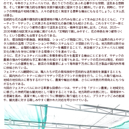
のです。今年のフェスティバルでは、色とりどりの花にあふれる華やかな空間、活気ある雰囲
気、そして新鮮で魅力的な体験を住民や観光客に提供できると期待しています。同時に、サデ
ックの特産品や地域の魅力、人々の姿を広く発信する貴重な機会にもなるでしょう」とタム氏
は語る。
伝統的な花の品種や個性的な観賞植物が職人の巧みな技によって生み出されるとともに、「フ
ーティウ・サデック」に代表される米粉文化の食の魅力も紹介される。これらすべてが一体と
なり、サデックという都市の豊かで活気ある文化・精神生活を映し出す。これは、2025～
2030年期の地区党大会決議に掲げられた「文明的で親しみやすく、花の特色を持つ都市づく
り」という目標にも合致するものである。
また、宿泊施設や飲食店、娯楽施設、ショッピング施設に対してもサービス品質の向上やデジ
タル技術の活用（プロモーションや予約システムなど）が奨励されている。地方政府は旅行会
社と連携し、合理的な観光ルートやツアーを構築することで、来訪者がフェスティバルと地域
文化の魅力を存分に体験できる環境づくりを進めている。
さらに、花きフェスティバルは単に多種多様な花々を鑑賞する機会にとどまらず、サデックの
農業の強みや伝統的な手工業の魅力を紹介する場でもある。サデックの花の村は現在、約600
ヘクタールの面積を有し、数百の生産農家によって毎年数千万点に及ぶ花き製品が国内外市場
に供給されている。
フェスティバル期間中には、職人たちが花の栽培技術や芸術的な造形技術を披露するととも
に、国内外のパートナーに向けてサデック花きブランドの発信を行う。こうした取り組みは、
地域の地位向上に寄与するだけでなく、農業や輸出の発展、さらには住民の所得向上にもつな
がるものである。
今回のフェスティバルにおける重要な目標の一つは、サデックを「グリーン農業」と地域文化
に根ざした持続可能な観光地として確立することである。地方政府は住民に対し、環境保全へ
の意識を高め、清潔で美しい街づくりに積極的に取り組むとともに、プラスチックごみの削減
や、観光客に対する親しみやすく開かれた対応を呼びかけている。