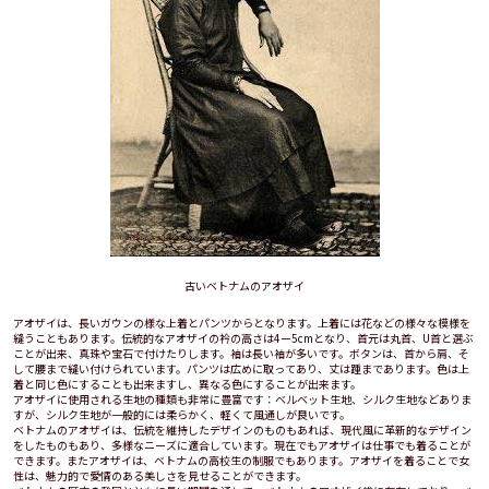
古いベトナムのアオザイ
アオザイは、長いガウンの様な上着とパンツからとなります。上着には花などの様々な模様を
縫うこともあります。伝統的なアオザイの衿の高さは4ー5cmとなり、首元は丸首、U首と選ぶ
ことが出来、真珠や宝石で付けたりします。袖は長い袖が多いです。ボタンは、首から肩、そ
して腰まで縫い付けられています。パンツは広めに取ってあり、丈は踵まであります。色は上
着と同じ色にすることも出来ますし、異なる色にすることが出来ます。
アオザイに使用される生地の種類も非常に豊富です：ベルベット生地、シルク生地などありま
すが、シルク生地が一般的には柔らかく、軽くて風通しが良いです。
ベトナムのアオザイは、伝統を維持したデザインのものもあれば、現代風に革新的なデザイン
をしたものもあり、多様なニーズに適合しています。現在でもアオザイは仕事でも着ることが
できます。またアオザイは、ベトナムの高校生の制服でもあります。アオザイを着ることで女
性は、魅力的で愛情のある美しさを見せることができます。