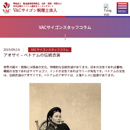
現地法人・駐在員事務所設立、会計・税務・労務など
日系企業のベトナム進出をトータルサポート
VACサイゴン税理士法人
MENU
VACサイゴンスタッフコラム
2019/09/16
VACサイゴンスタッフコラム
アオザイ – ベトナムの伝統衣装
世界の国々・民族には独自の文化、特徴的な伝統衣装があります。日本の女性であれば着物、
韓国の女性であればチマチョゴリ、インドの女性であればサリーが有名です。ベトナムの女性
は、伝統衣装はアオザイです。ベトナムのアオザイは、上海ドレスに起源があります。