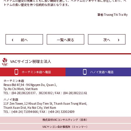
ベトナムの歴史の発展とともに長い期間を通して、ベトナムのアオザイ常に存在しており、ベ
トナムの長い歴史を持つ伝統的な衣装となります。
筆者:Truong Thi Tra My
前へ
一覧へ戻る
次へ
VACサイゴン税理士法人
ホーチミン本店へ電話
ハノイ支店へ電話
ホーチミン本店
Resco Bld 4F,94 - 96 Nguyen Du, Quan 1,
Tp.Ho Chi Minh, Viet Nam
TEL：(84-28)38220337、38230302 / FAX：(84-28)38221161
ハノイ支店
11F Zen Tower, 12 Khuat Duy Tien St, Thanh Xuan Trung Ward,
Thanh Xuan Dist, Ha Noi City, Viet Nam
TEL：(+84-24) 71094666 / FAX：(+84-24) 32002609
株式会社VACコンサルティング（日本）
VACヤンゴン会計事務所（ミャンマー）