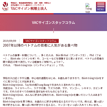
現地法人・駐在員事務所設立、会計・税務・労務など
日系企業のベトナム進出をトータルサポート
VACサイゴン税理士法人
MENU
VACサイゴンスタッフコラム
2019/09/09
VACサイゴンスタッフコラム
2007年以降のベトナムの若者に人気がある食べ物
ベトナムの食事・料理について、、多くの人は、 Bún Bò Huế（ブンボーフエ）、Phở（フォ
ー）、 Bánh xèo（バインセオ）や、コーヒーなどを想像すると思いますが、ベトナムの若者の
間で直近10年で流行している軽食をご存知でしょうか？。
それは、「Bánh tráng trộn（バンチャンチョン）」です。
学校の入口近くやや公園、中心地の道路をはじめ、お店もありますので、Bánh tráng trộnをす
ぐに見つけることが出来ます。
Bánh tráng trộnは、Tay Ninh県Trang Bangで生まれたと言われています。
主成分は、ライスペーパー、ラクサの葉、ウズラの卵、サテ、マンゴー、シキキツ、エビシオ
です。それらのすべての材料を混ぜ合わせたものになります。
Bánh tráng trộnは、みんなに好まれる味のため、Bánh tráng trộnを嫌いだという人はあまり
いません。
Bánh tráng trộnを買う時は、お店の人に好きな味を伝えるだけでいいです。例えば、酸っぱい
味が好きな人は、酸っぱい味が好きだと伝えると、マンゴーをいっぱい入れてくれいます。、