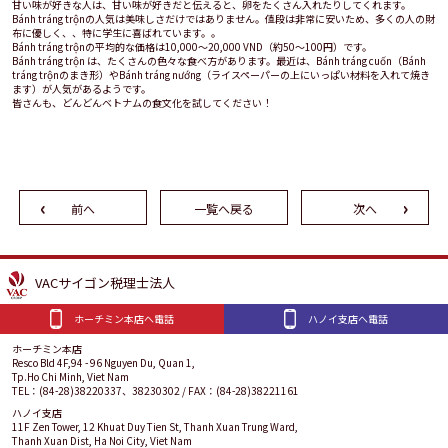
甘い味が好きな人は、甘い味が好きだと伝えると、卵をたくさん入れたりしてくれます。
Bánh tráng trộnの人気は美味しさだけではありません。値段は非常に安いため、多くの人の財
布に優しく、、特に学生に喜ばれています。。
Bánh tráng trộnの平均的な価格は10,000〜20,000 VND（約50～100円）です。
Bánh tráng trộn は、たくさんの色々な食べ方があります。最近は、Bánh tráng cuốn（Bánh
tráng trộnのまき形）やBánh tráng nướng（ライスペーパーの上にいっぱい材料を入れて焼き
ます）が人気があるようです。
皆さんも、どんどんベトナムの食文化を試してください！
前へ
一覧へ戻る
次へ
VACサイゴン税理士法人
ホーチミン本店へ電話
ハノイ支店へ電話
ホーチミン本店
Resco Bld 4F,94 - 96 Nguyen Du, Quan 1,
Tp.Ho Chi Minh, Viet Nam
TEL：(84-28)38220337、38230302 / FAX：(84-28)38221161
ハノイ支店
11F Zen Tower, 12 Khuat Duy Tien St, Thanh Xuan Trung Ward,
Thanh Xuan Dist, Ha Noi City, Viet Nam