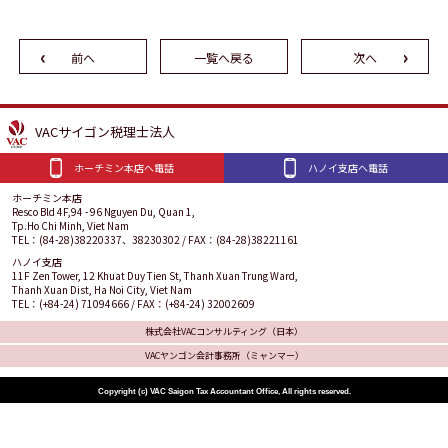
前へ
一覧へ戻る
次へ
VACサイゴン税理士法人
ホーチミン本店へ電話
ハノイ支店へ電話
ホーチミン本店
Resco Bld 4F,94 - 96 Nguyen Du, Quan 1,
Tp.Ho Chi Minh, Viet Nam
TEL：(84-28)38220337、38230302 / FAX：(84-28)38221161
ハノイ支店
11F Zen Tower, 12 Khuat Duy Tien St, Thanh Xuan Trung Ward,
Thanh Xuan Dist, Ha Noi City, Viet Nam
TEL：(+84-24) 71094666 / FAX：(+84-24) 32002609
株式会社VACコンサルティング（日本）
VACヤンゴン会計事務所（ミャンマー）
Copyright (c) VAC Saigon Tax Accountant Office, All rights reserved.