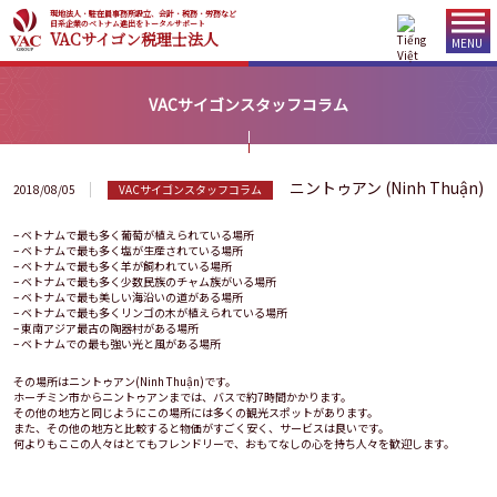
現地法人・駐在員事務所設立、会計・税務・労務など
日系企業のベトナム進出をトータルサポート
VACサイゴン税理士法人
MENU
VACサイゴンスタッフコラム
ニントゥアン (Ninh Thuận)
2018/08/05
VACサイゴンスタッフコラム
– ベトナムで最も多く葡萄が植えられている場所
– ベトナムで最も多く塩が生産されている場所
– ベトナムで最も多く羊が飼われている場所
– ベトナムで最も多く少数民族のチャム族がいる場所
– ベトナムで最も美しい海沿いの道がある場所
– ベトナムで最も多くリンゴの木が植えられている場所
– 東南アジア最古の陶器村がある場所
– ベトナムでの最も強い光と風がある場所
その場所はニントゥアン(Ninh Thuận)です。
ホーチミン市からニントゥアンまでは、バスで約7時間かかります。
その他の地方と同じようにこの場所には多くの観光スポットがあります。
また、その他の地方と比較すると物価がすごく安く、サービスは良いです。
何よりもここの人々はとてもフレンドリーで、おもてなしの心を持ち人々を歓迎します。