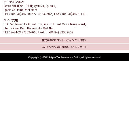
ホーチミン本店
Resco Bld 4F,94 - 96 Nguyen Du, Quan 1,
Tp.Ho Chi Minh, Viet Nam
TEL：(84-28)38220337、38230302 / FAX：(84-28)38221161
ハノイ支店
11F Zen Tower, 12 Khuat Duy Tien St, Thanh Xuan Trung Ward,
Thanh Xuan Dist, Ha Noi City, Viet Nam
TEL：(+84-24) 71094666 / FAX：(+84-24) 32002609
株式会社VACコンサルティング（日本）
VACヤンゴン会計事務所（ミャンマー）
Copyright (c) VAC Saigon Tax Accountant Office, All rights reserved.