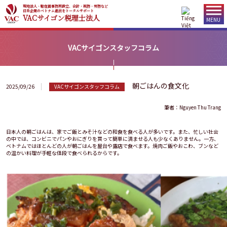
現地法人・駐在員事務所設立、会計・税務・労務など
日系企業のベトナム進出をトータルサポート
VACサイゴン税理士法人
MENU
VACサイゴンスタッフコラム
朝ごはんの食文化
2025/09/26
VACサイゴンスタッフコラム
筆者：Nguyen Thu Trang
日本人の朝ごはんは、家でご飯とみそ汁などの和食を食べる人が多いです。また、忙しい社会
の中では、コンビニでパンやおにぎりを買って簡単に済ませる人も少なくありません。一方、
ベトナムではほとんどの人が朝ごはんを屋台や露店で食べます。焼肉ご飯やおこわ、ブンなど
の温かい料理が手軽な値段で食べられるからです。