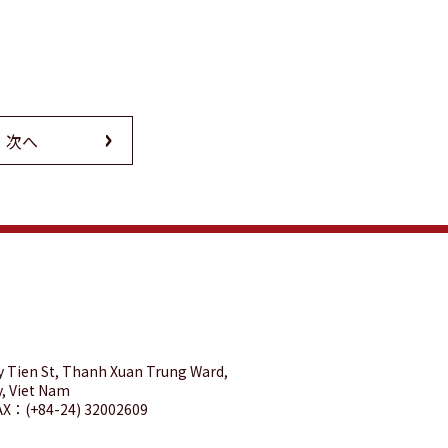
次へ
y Tien St, Thanh Xuan Trung Ward,
y, Viet Nam
AX：(+84-24) 32002609