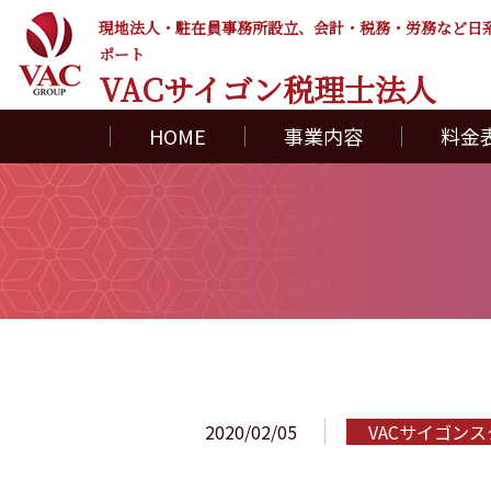
現地法人・駐在員事務所設立、会計・税務・労務など
日
ポート
VACサイゴン税理士法人
HOME
事業内容
料金
2020/02/05
VACサイゴン