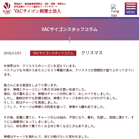
現地法人・駐在員事務所設立、会計・税務・労務など
日系企業のベトナム進出をトータルサポート
VACサイゴン税理士法人
MENU
VACサイゴンスタッフコラム
クリスマス
2018/12/03
VACサイゴンスタッフコラム
全世界は今、クリスマスのシーズンを迎えています。
ベトナムでも今頃からあちらこちらで準備が進み、クリスマスの雰囲気が盛り上がってきてい
ます。
皆さんにある昔話をしようと思います。
昔々、神様とチャージという男の子は仲の良い友達でした。
毎日、日が暮れるころ、神様はチャージの所に来て、おしゃべりをしました。
しかし、動物の中でも狡猾な蛇は、神様とチャージを仲たがいさせたがりました。
そして、蛇はチャージを誘惑しました。
こうして、チャージは神様との約束を破って、神様から離れ去りました。
その後、苦難に遭うと、チャージの心は悩み、不安になり、疲れ、失望し、孤独に満ちて、す
ぐに心身疲労になってしまいました。
さらに、命を諦めて棄てたくなるほど辛くなるときもありました。
神様はチャージを憐れんで、何とか助けたいと思われました。