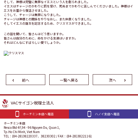
そして、神様は完璧に無罪なイエスという人を創られました。
イエスはチャージのかわりに罰を受け、死ぬまでかわりに苦しんでくださいました。神様はイ
エスをお墓から復活させました。
こうして、チャージは無罪になりました。
チャージは神様との関係をやりなおし、また仲良くなりました。
そしてイエスの誕生を記念するため、クリスマスができました。
この話を聞いて、皆さんはどう思いますか。
皆さんは自分のために、命をかける友達はいますか。
それはどんなにすばらしい愛でしょうか。
前へ
一覧へ戻る
次へ
VACサイゴン税理士法人
ホーチミン本店へ電話
ハノイ支店へ電話
ホーチミン本店
Resco Bld 4F,94 - 96 Nguyen Du, Quan 1,
Tp.Ho Chi Minh, Viet Nam
TEL：(84-28)38220337、38230302 / FAX：(84-28)38221161